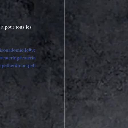
 a pour tous les 
aisonadomicile
#ve
#catering
#caterin
pellier
#montpell