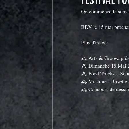
FESTIVAL FO
On commence la semai
RDV le 15 mai procha
Plus d'infos :
⁂ Arts & Groove prése
⁂ Dimanche 15 Mai 2
⁂ Food Trucks – Stand
⁂ Musique - Buvette -
⁂ Concours de dessin 