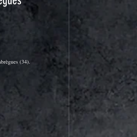
ègues
abrègues (34).