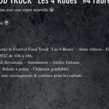
OD TRUCK "Les 4 Roues" #4 Fabr
ne avec une super nouvelle 😀
in 😎
nte le Festival Food Truck "Les 4 Roues" - 4ème édition - F
022 de 10h à 18h.
 Artisanaux – Animations – Atelier Enfants.
 Balade à poney - Châteaux gonflables
avec récompenses & cadeaux pour les enfants ...