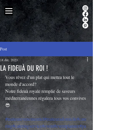
Post
18 déc. 2023
LA FIDEUÀ DU ROI !
Vous rêvez d'un plat qui mettra tout le 
monde d'accord? 
Notre fideuà royale remplie de saveurs 
méditerranéennes régalera tous vos convives 
😎
#traiteurevenementiel
#traiteuradomicile
#cate
ring
#cateringservice
#event
#eventplanner
#pa