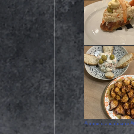
#immersionculinaire
#