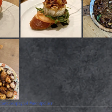
traiteurespagnol
#montpellier